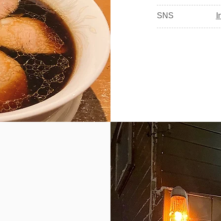
SNS
I