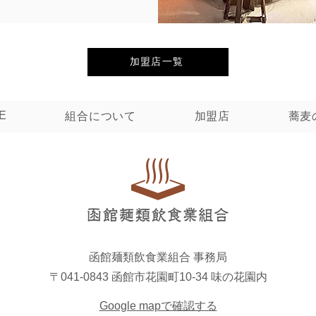
加盟店一覧
E
組合について
加盟店
蕎麦
函館麺類飲食業組合
事務局
〒041-0843 函館市花園町10‐34 味の花園内
Google mapで確認する